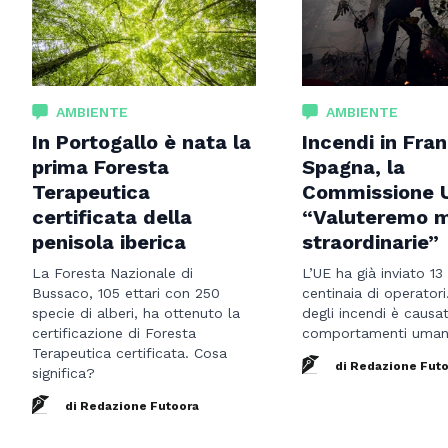
AMBIENTE
AMBIENTE
In Portogallo è nata la
Incendi in Fran
prima Foresta
Spagna, la
Terapeutica
Commissione 
certificata della
“Valuteremo m
penisola iberica
straordinarie”
La Foresta Nazionale di
L’UE ha già inviato 13
Bussaco, 105 ettari con 250
centinaia di operatori
specie di alberi, ha ottenuto la
degli incendi è causa
certificazione di Foresta
comportamenti uman
Terapeutica certificata. Cosa
di Redazione Fut
significa?
di Redazione Futoora