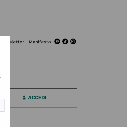
Newsletter
Manifesto
Tiktok page
Instagram page
Accedi
.
Accedi con la tua email e password
nella tua area personale.
Nome utente o indirizzo email
ACCEDI
Password