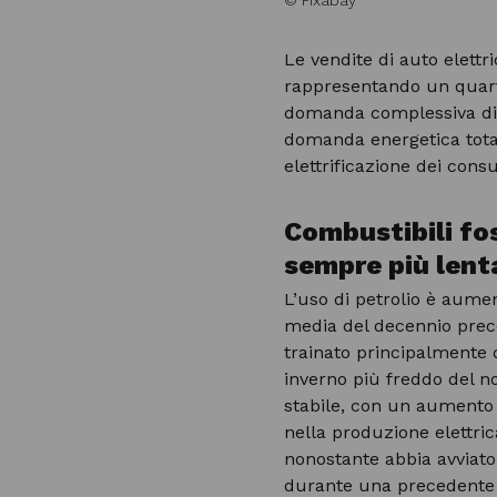
© Pixabay
Le vendite di auto elettr
rappresentando un quarto
domanda complessiva di e
domanda energetica tota
elettrificazione dei cons
Combustibili fos
sempre più len
L’uso di petrolio è aume
media del decennio prece
trainato principalmente
inverno più freddo del n
stabile, con un aumento
nella produzione elettric
nonostante abbia avviato
durante una precedente c