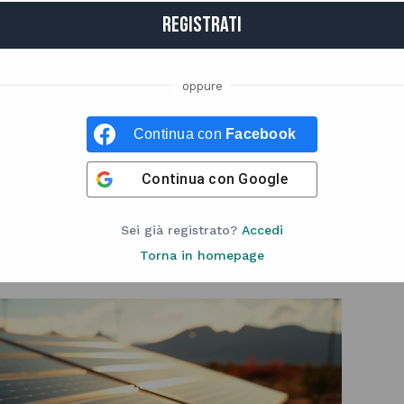
REGISTRATI
e rinnovabili sono
della domanda
Continua con
Facebook
gia
Continua con
Google
ca la svolta delle rinnovabili: il solare ha
ova domanda elettrica.
Sei già registrato?
Accedi
Torna in homepage
Altre news