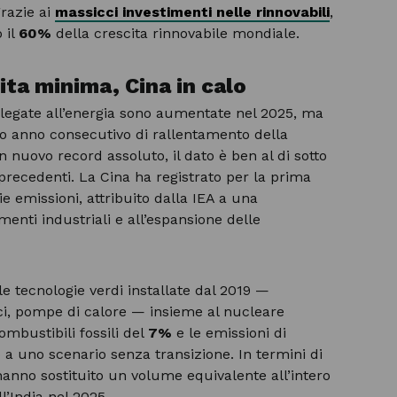
grazie ai
massicci investimenti nelle rinnovabili
,
 il
60%
della crescita rinnovabile mondiale.
ita minima, Cina in calo
 legate all’energia sono aumentate nel 2025, ma
zo anno consecutivo di rallentamento della
 nuovo record assoluto, il dato è ben al di sotto
 precedenti. La Cina ha registrato per la prima
ie emissioni, attribuito dalla IEA a una
nti industriali e all’espansione delle
le tecnologie verdi installate dal 2019 —
trici, pompe di calore — insieme al nucleare
ombustibili fossili del
7%
e le emissioni di
 a uno scenario senza transizione. In termini di
hanno sostituito un volume equivalente all’intero
’India nel 2025.