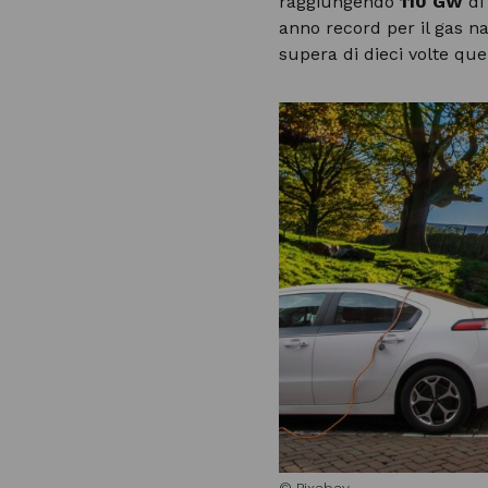
raggiungendo
110 GW
di 
anno record per il gas n
supera di dieci volte quel