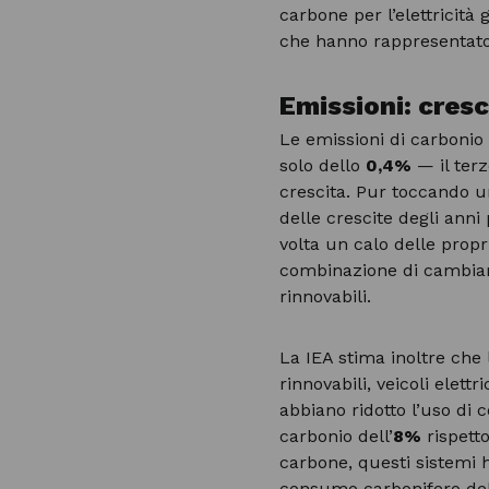
carbone per l’elettricità 
che hanno rappresentato
Emissioni: cresc
Le emissioni di carbonio
solo dello
0,4%
— il ter
crescita. Pur toccando un
delle crescite degli anni
volta un calo delle propr
combinazione di cambiame
rinnovabili.
La IEA stima inoltre che 
rinnovabili, veicoli elet
abbiano ridotto l’uso di c
carbonio dell’
8%
rispetto
carbone, questi sistemi 
consumo carbonifero dell