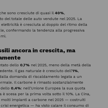
iche sono cresciute di quasi il
40%
,
 del totale delle auto vendute nel 2025. La
lettricità è cresciuta al doppio del ritmo della
le, confermando la tendenza alla progressiva
umi.
sili ancora in crescita, ma
tamente
ntato dello
0,7%
nel 2025, meno della metà della
dente. Il gas naturale è cresciuto dell’
1%
,
 dalla domanda di riscaldamento legata a un
ormale. Il carbone è rimasto sostanzialmente
 dello
0,4%
: nell’Unione Europea la sua quota
a è scesa per la prima volta sotto il 10%. La Cina,
 molti impianti a carbone nel 2025 — costruiti
risi energetica — ha visto calare il consumo di