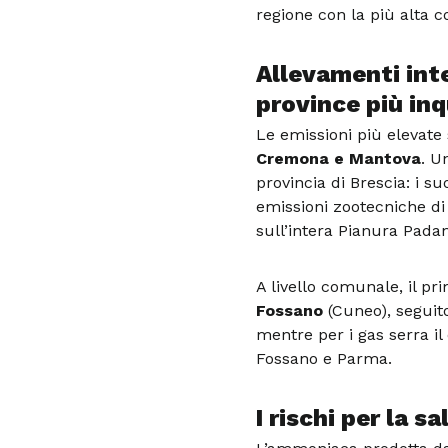
regione con la più alta c
Allevamenti inte
province più inq
Le emissioni più elevate
Cremona e Mantova
. U
provincia di Brescia: i s
emissioni zootecniche d
sull’intera Pianura Pada
A livello comunale, il p
Fossano
(Cuneo), seguito
mentre per i gas serra i
Fossano e Parma.
I rischi per la s