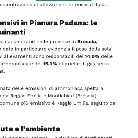
oncentrazione di allevamenti intensivi d’Italia.
nsivi in Pianura Padana: le
uinanti
 si concentrano nelle province di
Brescia,
n dato in particolare evidenzia il peso della sola
uoi allevamenti sono responsabili del
14,9%
delle
i ammoniaca e del
15,3%
di quelle di gas serra
na.
rimato delle emissioni di ammoniaca spetta a
 da Reggio Emilia e Montichiari (Brescia),
l comune più emissivo è Reggio Emilia, seguito da
alute e l’ambiente