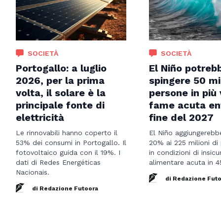
SOCIETÀ
SOCIETÀ
Portogallo: a luglio
El Niño potreb
2026, per la prima
spingere 50 mil
volta, il solare è la
persone in più 
principale fonte di
fame acuta en
elettricità
fine del 2027
Le rinnovabili hanno coperto il
El Niño aggiungerebbe
53% dei consumi in Portogallo. Il
20% ai 225 milioni di
fotovoltaico guida con il 19%. I
in condizioni di insic
dati di Redes Energéticas
alimentare acuta in 4
Nacionais.
di Redazione Fut
di Redazione Futoora